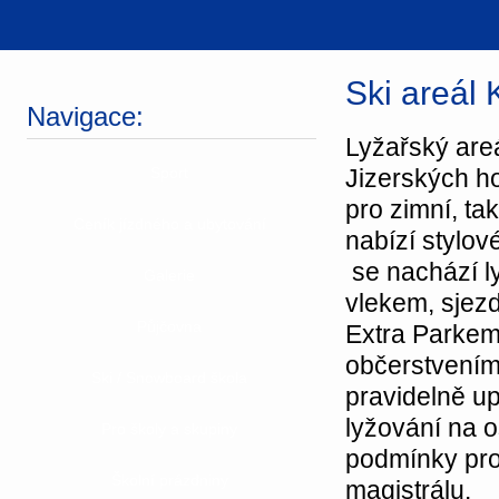
Ski areál 
Navigace:
Lyžařský are
Sport
Jizerských ho
pro zimní, ta
Ceník jízdného a ubytování
nabízí stylov
se nachází l
Galerie
vlekem, sjez
Půjčovna
Extra Parkem
občerstvením
Ski / Snowboard škola
pravidelně u
lyžování na 
Pro školy a skupiny
podmínky pro
Školní prázdniny
magistrálu.