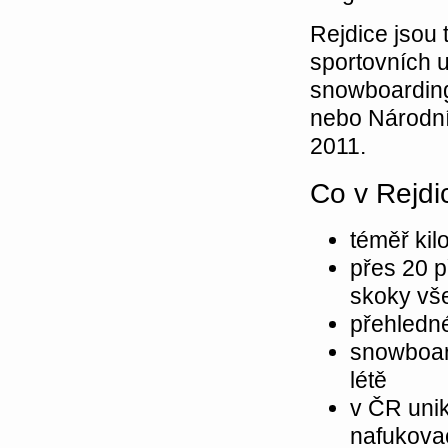
Rejdice jsou
sportovních u
snowboarding
nebo Národní
2011.
Co v Rejdi
téměř ki
přes 20 p
skoky vše
přehledné
snowboard
létě
v ČR unik
nafukova