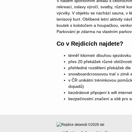
V našem sportovním areálu s celoročn
rekreaci, oslavy výročí, svatby, různé kur
výcviky. V objektu se nachází sauna, v l
tenisový kurt. Oblíbené letní aktivity návš
koutek s kolotočem a houpačkou, venkovn
Parkování je zdarma na vlastním parkov
Co v Rejdicích najdete?
téměř kilometr dlouhou sjezdovk
přes 20 překážek různé obtížnosti (
přehledné rozdělení překážek dle
snowboardcrossovou trať v zimě a 
v ČR unikátní tréninkovou pomůck
dopadů)
bezdrátové připojení k wifi interne
bezpečnostní značení a sítě pro sn
©2026
ski