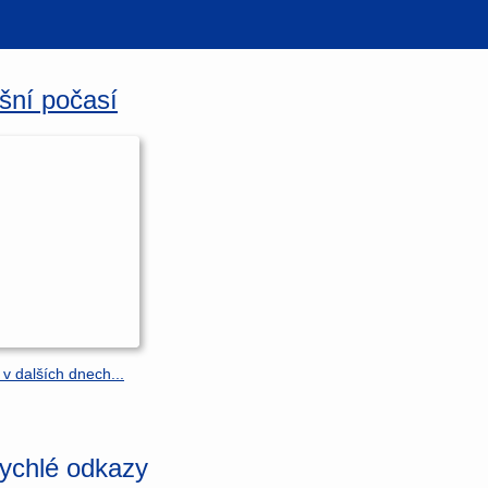
šní počasí
 v dalších dnech...
ychlé odkazy