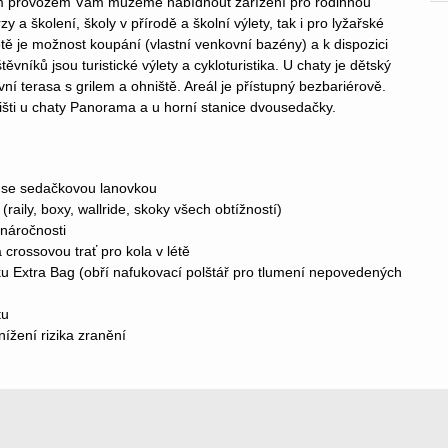
ím provozem Vám můžeme nabídnout zařízení pro rodinnou
zy a školení, školy v přírodě a školní výlety, tak i pro lyžařské
étě je možnost koupání (vlastní venkovní bazény) a k dispozici
těvníků jsou turistické výlety a cykloturistika. U chaty je dětský
í terasa s grilem a ohniště. Areál je přístupný bezbariérově.
išti u chaty Panorama a u horní stanice dvousedačky.
u se sedačkovou lanovkou
raily, boxy, wallride, skoky všech obtížností)
 náročnosti
crossovou trať pro kola v létě
u Extra Bag (obří nafukovací polštář pro tlumení nepovedených
tu
ížení rizika zranění