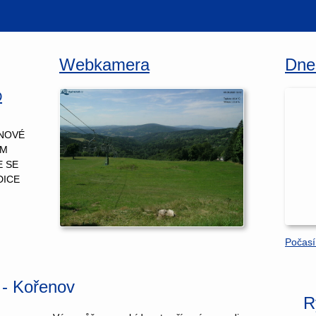
Webkamera
Dne
D
ANOVÉ
EM
E SE
DICE
Počasí
 - Kořenov
R