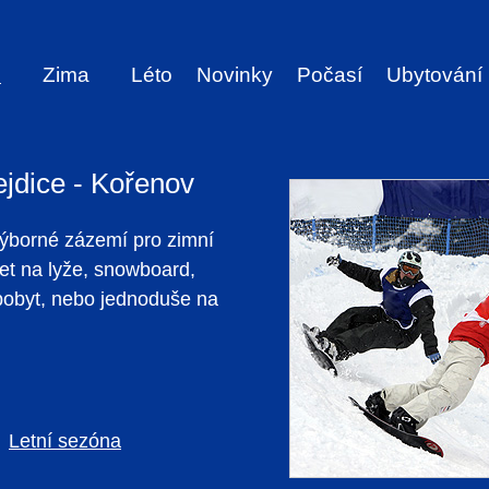
e
Zima
Léto
Novinky
Počasí
Ubytování
ejdice - Kořenov
výborné zázemí pro zimní
 jet na lyže, snowboard,
 pobyt, nebo jednoduše na
Letní sezóna